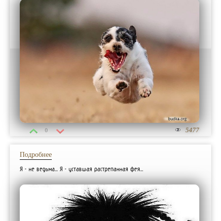
5477
0
Подробнее
Я - не ведьма... Я - уставшая растрепанная фея...