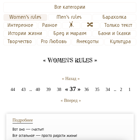
Все категории
Women's rules
Men's rules 
Барахолка
Интересное
Разное
🤸
🔀
Только текст
Истории жизни
Бред и маразм
Басни и Сказки
Творчество
Pro Любовь
Анекдоты
Культура
« Women's rules »
« Назад »
« 37 »
..
..
44
43
40
39
38
36
35
34
2
1
« Вперед »
Подробнее
Вот оно — счастье!
Все остальное — просто радости жизни!