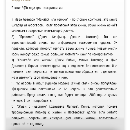
5 книг 2016 года для саморазвития:
1) Иван Брэндон "Меняйся или сдохни" - по словам критиков, эта книга
шедевр из шедевров. После прочтения этой книги, Ваша жизнь начнёт
меняться с скоростью взлетающей ракеты.
2) "Правила" (Джек Кенфилд, Джанет Свитцер). Тот же
вдохновляющий стиль, но информация совершенно другая. 64
правила, которые помогут сделать вашу жизнь лучше. Новые мысли
здесь найдут даже самые большие любители книг по саморазвитию.
3) "Кошелёк или жизнь” (Вики Робин, Моник Тилфорд и Джо
Домингес). Горячо рекомендуем эту книгу всем без исключения. Она
поможет вам научиться не только правильно обращаться с деньгами,
но и изменить свое отношение к ним.
4) "12 недель в году" (Брайан Моран). Сейчас стали очень популярны
100-дневки или постановка на 12 недель. И это действительно
работает. Представьте, что у вас будет не один 2016 год, а целых
четыре. Стоит попробовать!
5) "Живи с чувством" (Даниэлла Лапорт). Книга, которая ломает
традиционный подход к жизни и постановке целей. Если хотите
получать радость от каждого дня своей жизни, обязательно
прочитайте эту книгу.