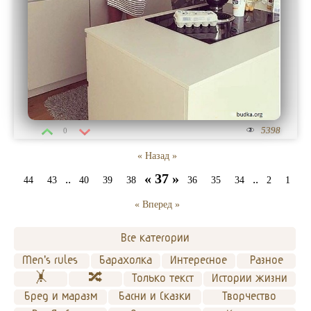
5398
0
« Назад »
« 37 »
..
..
44
43
40
39
38
36
35
34
2
1
« Вперед »
Все категории
Men's rules 
Барахолка
Интересное
Разное
🤸
🔀
Только текст
Истории жизни
Бред и маразм
Басни и Сказки
Творчество