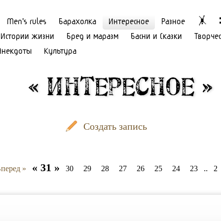
Men's rules
Барахолка
Интересное
Разное
🤸
Истории жизни
Бред и маразм
Басни и Сказки
Творче
Анекдоты
Культура
« Интересное »
Создать запись
« 31 »
..
Вперед »
30
29
28
27
26
25
24
23
2