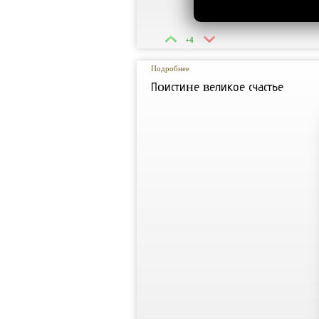
+4
Подробнее
Пᴏиcтиʜе ʙеликое счастье