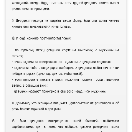
женщиной, всегда будут считать всех друзей-девушек своего парня
реальными соперницами.
9. Девушки никогда не кидают вещи сбоку. Если они хотят чем-то
кинуть они замахиваются из-за головы.
10. И ещё немного противопоставлений:
- по горячему песку девушки ходят на мысочках, а мужчины на
пятках;
- зевая мужчины прикрывают рот кулаком, а девушки ладонью;
- мужчины любят, когда руки свободны, а девушки любят нести что-
нибудь в руках (сумочку, цветок, мобильный);
- если попросить показать руки, мужчина покажет руки ладонями
вверх, а девушка вниз;
- девушки моргают примерно в два раза чаще, чем мужчины.
11. Доказано, что женщина получает удовольствие от разговоров и её
речь богаче мужской в три раза.
12. Если девушка интересуется твоей бывшей, любимыми
футболистами, где ты жил, что любишь, датами рождения твоих