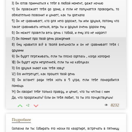
3) Он готов примчаться к тебе в любой момент, даже ночью
4) Он провожает тебя до дома, а если не получается проводить, то
обязательно позвонит и узнает, как ты доехала
5) Он не сравнивает, кто для него дороже, ты или друзья, потому что
такое сравнивать нельзя, ведь ты и друзья очень дороги ему
6) Он может провести весь день с тобой, и ему это не надоест
7) Он помнит про твой день рождения
8) Ему нравится всё в твоей внешности и он не сравнивает тебя с
другими
9) Он будет переживать, если ты плохо оделась , когда холодно
10) Он будет идти медленней, если ты на каблуках
11) Его друзья знают как тебя зовут
12) Его интересует, как прошел твой день
13) Он встанет ради тебя хоть в 5 утра, если тебе понадобится
помощь
14) Он говорит тебе только правду, и ценит, что ты честна с ним
Да, что продолжать? Если он тебя любит, то ты это почувствуешь!
8232
+2
Подробнее
Согласна ли ты: Собирать его носки по квартире, встречать в пятницу