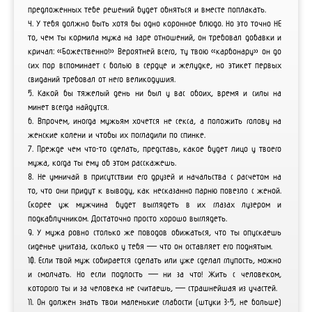
предложенных тебе решений будет обняться и вместе поплакать.
4. У тебя должно быть хотя бы одно коронное блюдо. Но это точно НЕ
то, чем ты кормила мужа на заре отношений, он требовал добавки и
кричал: «Божественно!» Вероятней всего, ту твою «карбонару» он до
сих пор вспоминает с болью в сердце и желудке, но этикет первых
свиданий требовал от него великодушия.
5. Какой бы тяжелый день ни был у вас обоих, время и силы на
минет всегда найдутся.
6. Впрочем, иногда мужьям хочется не секса, а положить голову на
женские колени и чтобы их погладили по спинке.
7. Прежде чем что-то сделать, представь, какое будет лицо у твоего
мужа, когда ты ему об этом расскажешь.
8. Не умничай в присутствии его друзей и начальства с расчетом на
то, что они придут к выводу, как несказанно парню повезло с женой.
Скорее уж мужчина будет выглядеть в их глазах лузером и
подкаблучником. Достаточно просто хорошо выглядеть.
9. У мужа ровно столько же поводов обижаться, что ты опускаешь
сиденье унитаза, сколько у тебя — что он оставляет его поднятым.
10. Если твой муж собирается сделать или уже сделал глупость, можно
и смолчать. Но если подлость — ни за что! Жить с человеком,
которого ты и за человека не считаешь, — страшнейшая из участей.
11. Он должен знать твои маленькие слабости (штуки 3-5, не больше)