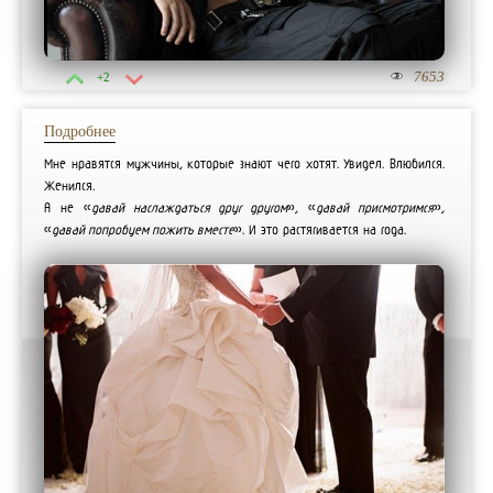
7653
+2
Подробнее
Мне нравятся мужчины, которые знают чего хотят. Увидел. Влюбился.
Женился.
А не «
давай наслаждаться друг другом
», «
давай присмотримся
»,
«
давай попробуем пожить вместе
». И это растягивается на года.