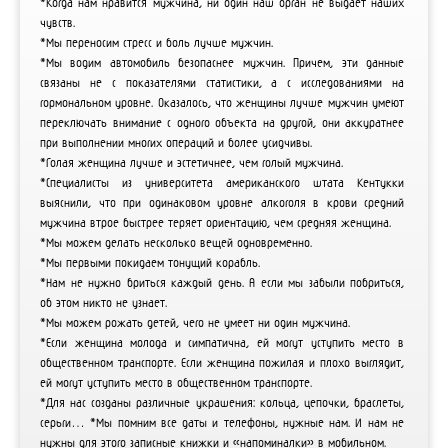
*Когда нам нравится мужчина, ни один наш орган не выдает наших
чувств.
*Мы переносим стресс и боль лучше мужчин.
*Мы водим автомобиль безопаснее мужчин. Причем, эти данные
связаны не с показателями статистики, а с исследованиями на
гормональном уровне. Оказалось, что женщины лучше мужчин умеют
переключать внимание с одного объекта на другой, они аккуратнее
при выполнении многих операций и более усидчивы.
*Голая женщина лучше и эстетичнее, чем голый мужчина.
*Специалисты из университета американского штата Кентукки
выяснили, что при одинаковом уровне алкоголя в крови средний
мужчина втрое быстрее теряет ориентацию, чем средняя женщина.
*Мы можем делать несколько вещей одновременно.
*Мы первыми покидаем тонущий корабль.
*Нам не нужно бриться каждый день. А если мы забыли побриться,
об этом никто не узнает.
*Мы можем рожать детей, чего не умеет ни один мужчина.
*Если женщина молода и симпатична, ей могут уступить место в
общественном транспорте. Если женщина пожилая и плохо выглядит,
ей могут уступить место в общественном транспорте.
*Для нас созданы различные украшения: кольца, цепочки, браслеты,
серьги… *Мы помним все даты и телефоны, нужные нам. И нам не
нужны для этого записные книжки и «напоминалки» в мобильном.