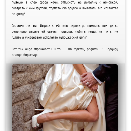
пьяным в хлам среди ночи, отпускать на рыбалку с ночевкой,
смотреть с ним футбол, терпеть его друзей и вывозить все хозяйство
по дому?
Согласен ли ты: Отдавать ей всю зарплату, помнить все даты,
регулярно дарить ей цветы, подарки, любить тещу, не пить, не
гулять и ежедневно исполнять супружеский долг?
Вот так надо спрашивать! А то — «в горести, радости... " - ерунду
всякую бормочут.