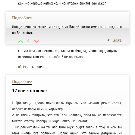
как же хорошо написано, с некоторых фактов сам ржал
Подробнее
Иногда человек может исчезнуть из Вашей жизни именно потому, что
он Вас любит.
8081
0
с этим немного несогласен, зачем любящему человеку уходить
из жизни того кого он любит? Не понимаю
#1
, Мал ты еще...
Подробнее
17 советов жене:
1. Три вещи нужно показывать мужьям как можно реже: слезы,
небритые подмышки и характер.
2. Не спеши говорить, что это Твой Человек, пока вы не переживете
вместе Утрату, Победу, Чужую Победу. И Ремонт.
3. Не рассчитывай на то, что твой муж будет силен в том, в чем ты
сама «ноль без палочки». Велик шанс, что самым разумным из