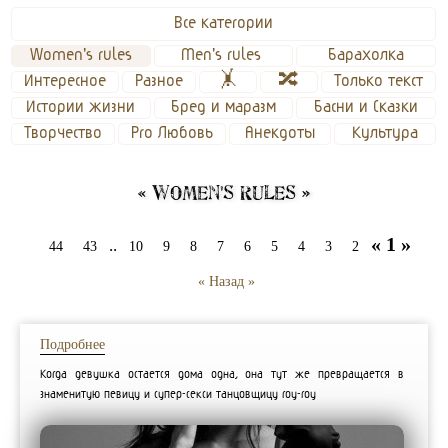
Все категории
Women's rules
Men's rules 
Барахолка
Интересное
Разное
🤸
🔀
Только текст
Истории жизни
Бред и маразм
Басни и Сказки
Творчество
Pro Любовь
Анекдоты
Культура
« Women's rules »
« 1 »
..
44
43
10
9
8
7
6
5
4
3
2
« Назад »
Подробнее
Когда девушка остается дома одна, она тут же превращается в
знаменитую певицу и супер-секси танцовщицу гоу-гоу