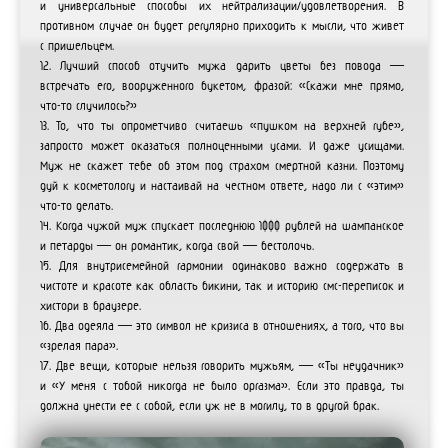
и универсальные способы их нейтрализации/удовлетворения. В
противном случае он будет регулярно приходить к мысли, что живет
с пришельцем.
12. Лучший способ отучить мужа дарить цветы без повода —
встречать его, вооруженного букетом, фразой: «Скажи мне прямо,
что-то случилось?»
13. То, что ты опрометчиво считаешь «пушком на верхней губе»,
запросто может оказаться полноценными усами. И даже усищами.
Муж не скажет тебе об этом под страхом смертной казни. Поэтому
дуй к косметологу и настаивай на честном ответе, надо ли с «этим»
что-то делать.
14. Когда чужой муж спускает последнюю 1000 рублей на шампанское
и петарды — он романтик, когда свой — бестолочь.
15. Для внутрисемейной гармонии одинаково важно содержать в
чистоте и красоте как область бикини, так и историю смс-переписок и
хистори в браузере.
16. Два одеяла — это символ не кризиса в отношениях, а того, что вы
«зрелая пара».
17. Две вещи, которые нельзя говорить мужьям, — «Ты неудачник»
и «У меня с тобой никогда не было оргазма». Если это правда, ты
должна унести ее с собой, если уж не в могилу, то в другой брак.