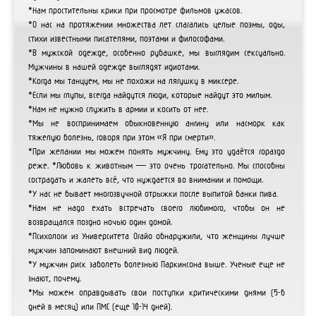
*Нам простительны крики при просмотре фильмов ужасов.
*О нас на протяжении множества лет слагались целые поэмы, оды,
стихи известными писателями, поэтами и философами.
*В мужской одежде, особенно рубашке, мы выглядим сексуально.
Мужчины в нашей одежде выглядят идиотами.
*Когда мы танцуем, мы не похожи на лягушку в миксере.
*Если мы глупы, всегда найдутся люди, которые найдут это милым.
*Нам не нужно служить в армии и косить от нее.
*Мы не воспринимаем обыкновенную ангину или насморк как
тяжелую болезнь, говоря при этом «Я при смерти».
*При желании мы можем понять мужчину. Ему это удаётся гораздо
реже. *Любовь к животным — это очень трогательно. Мы способны
сострадать и жалеть всё, что нуждается во внимании и помощи.
*У нас не бывает многозвучной отрыжки после выпитой банки пива.
*Нам не надо ехать встречать своего любимого, чтобы он не
возвращался поздно ночью один домой.
*Психологи из Университета Огайо обнаружили, что женщины лучше
мужчин запоминают внешний вид людей.
*У мужчин риск заболеть болезнью Паркинсона выше. Ученые еще не
знают, почему.
*Мы можем оправдывать свои поступки критическими днями (5-6
дней в месяц) или ПМС (еще 10-14 дней).