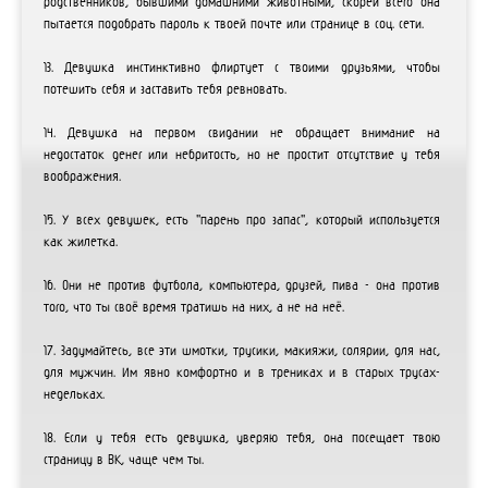
родственников, бывшими домашними животными, скорей всего она
пытается подобрать пароль к твоей почте или странице в соц. сети.
13. Девушка инстинктивно флиртует с твоими друзьями, чтобы
потешить себя и заставить тебя ревновать.
14. Девушка на первом свидании не обращает внимание на
недостаток денег или небритость, но не простит отсутствие у тебя
воображения.
15. У всех девушек, есть "парень про запас", который используется
как жилетка.
16. Они не против футбола, компьютера, друзей, пива - она против
того, что ты своё время тратишь на них, а не на неё.
17. Задумайтесь, все эти шмотки, трусики, макияжи, солярии, для нас,
для мужчин. Им явно комфортно и в трениках и в старых трусах-
недельках.
18. Если у тебя есть девушка, уверяю тебя, она посещает твою
страницу в ВК, чаще чем ты.