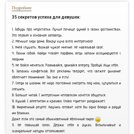
Подробнее
35 секретов успеха для девушек:
1. Забудь про недостатки. Лучше почаще думай о своих достоинствах.
Это первая и основная заповедь.
2. Меньше сиди дома. Вокруг куча всего интересного!
3. Умей слушать. Уважай чужое мнение. Не навязывай свое.
4. Пахни собой. Найди «свой» парфюм, ведь запахи ассоциируются с
людьми
5. Не бойся меняться. Развивайся, двигайся вперед. Пробуй. Ищи себя.
6. Запасись конфеткой. Все рекламы твердят, что свежее дыхание
облегчает понимание. Так оно и есть!
7. Следи за шагами. Не надо постоянно смотреть под ноги, сутулиться и
спешить.
8. Больше читай. С интересным человеком хочется общаться.
9. Кушай. С аппетитом и красиво. Слово «диета» раздражает.
10. Фирменный рецепт. Научись готовит хотя бы одно блюдо и радуй
им близких.
Даже если это самый обыкновенный яблочный пирог
:)
11. Не повышай голос. Держи себя в руках. Вспыльчивые и
скандальные натуры отталкивают.