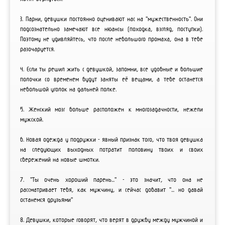
3. Парни, девушки постоянно оценивают нас на "мужественность". Они
подсознательно замечают все нюансы (походка, взгляд, поступки).
Поэтому не удивляйтесь, что после небольшого промаха, она в тебе
разочаруется.
4. Если ты решил жить с девушкой, запомни, все удобные и большие
полочки со временем будут заняты её вещами, а тебе останется
небольшой уголок на дальней полке.
5. Женский мозг больше расположен к многозадачности, нежели
мужской.
6. Новая одежда у подружки - явный признак того, что твоя девушка
на следующих выходных потратит половину твоих и своих
сбережений на новые шмотки.
7. "Ты очень хороший парень..." - это значит, что она не
рассматривает тебя, как мужчину, и сейчас добавит "... но давай
останемся друзьями"
8. Девушки, которые говорят, что верят в дружбу между мужчиной и