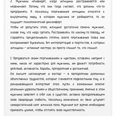
2. Мужчины ненавидят, когда женщины расстраиваются или
нервничают. Потому что они тогда считают, что должны что-то
предпринять. А поскольку переживания женщины относятся к
внутреннему миру, в котором мужчина не разбирается, то он
ощущает психологический дискомфорт.
Чтобы не допустить этого, женщине достаточно помочь мужчине,
сказав ему, что надо сделать. Расстраиваясь по какому-то поводу, не
старайтесь преувеличивать степень своего переживания. Слова они
воспринимают буквально, без интерпретаций и подтекстов, в которых
женщины – истинные мастера; он просто слышит то, что слышит.
3. Предаваться своим переживаниям и чувствам, оставаясь наедине с
ними, никак не характерно для мужчины, им движет потребность
действий, активности, борьбы, преодолений и достижений.
Его высшее наслаждение и восторг – в преодолении различных
объективных трудностей, которые становятся подвластными ему, и в
раскрывающихся вследствие этого путях к возможным вполне
реальным удовольствиям и общественному признанию. Именно в этом
мужчина заявляет о себе как о существе, активно преодолевающем
свою природную слабость, поскольку изначально он явно уступает
самодостаточной силе женского пола. Мужчине все время необходимо
прилагать усилия, чтобы отстоять свою мужественность.