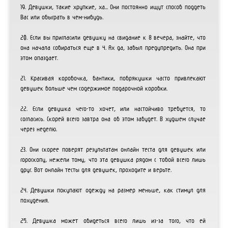
19. Девушки, такие хрупкие, ха... Они постоянно ищут способ поддеть
Вас или обыграть в чем-нибудь.
20. Если вы пригласили девушку на свидание к 8 вечера, знайте, что
она начала собираться еще в 4. Ах да, забыл предупредить. Она при
этом опаздает.
21. Красивая коробочка, бантики, побрякушки часто привлекают
девушек больше чем содержимое подарочной коробки.
22. Если девушка чего-то хочет, или настойчиво требуется, то
согласись. Скорей всего завтра она об этом забудет. В худшем случае
через неделю.
23. Они скорее поверят результатам онлайн теста для девушек или
гороскопу, нежели тому, что эта девушка рядом с тобой всего лишь
друг. Вот онлайн тесты для девушек, проходите и верьте.
24. Девушки покупают одежду на размер меньше, как стимул для
похудения.
25. Девушка может обидеться всего лишь из-за того, что ей