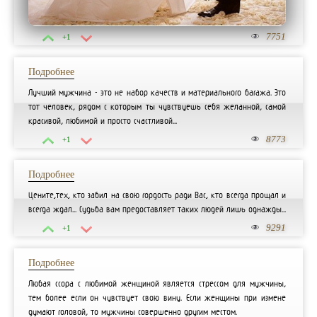
7751
+1
Подробнее
Лучший мужчина - это не набор качеств и материального багажа. Это
тот человек, рядом с которым ты чувствуешь себя желанной, самой
красивой, любимой и просто счастливой...
8773
+1
Подробнее
Цените,тех, кто забил на свою гордость ради Вас, кто всегда прощал и
всегда ждал... Судьба вам предоставляет таких людей лишь однажды...
9291
+1
Подробнее
Любая ссора с любимой женщиной является стрессом для мужчины,
тем более если он чувствует свою вину. Если женщины при измене
думают головой, то мужчины совершенно другим местом.