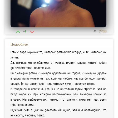
7796
+1
Подробнее
Есть 2 вида мужчин: те, которые разбивают сердца, и те, которые их
лечат.
Да, сначала мы влюбляемся в первых, теряем голову, хотим, любим
до беспамятства, болеем ими.
Но с каждым разом, с каждой царапиной на сердце, с каждым ударом
в душу, полученным от тех, кого мы любим, нас все больше трогают
другие. Те, которые любят нас. Которые лечат прошлые раны.
И совершенно неважно, что мы не настолько горим страстью, что не
бегут мурашки при каждом воспоминании. Мы выходим замуж за
вторых. Мы выбираем их, потому что только с ними мы чувствуем
себя женщинами.
Мужская сила в умении доказать женщине, что она необходима. Это
нежность, любовь, ласка.