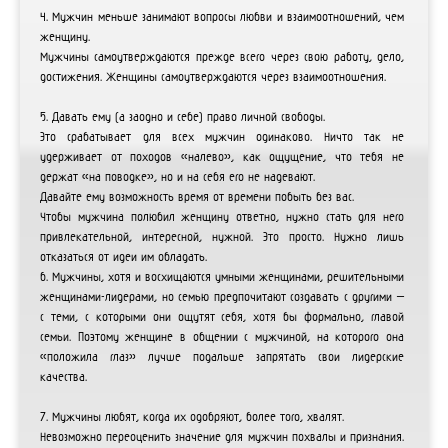
4. Мужчин меньше занимают вопросы любви и взаимоотношений, чем
женщину.
Мужчины самоутверждаются прежде всего через свою работу, дело,
достижения. Женщины самоутверждаются через взаимоотношения.
5. Давать ему (а заодно и себе) право личной свободы.
Это срабатывает для всех мужчин одинаково. Ничто так не
удерживает от походов «налево», как ощущение, что тебя не
держат «на поводке», но и на себя его не надевают.
Давайте ему возможность время от времени побыть без вас.
Чтобы мужчина полюбил женщину ответно, нужно стать для него
привлекательной, интересной, нужной. Это просто. Нужно лишь
отказаться от идеи им обладать.
6. Мужчины, хотя и восхищаются умными женщинами, решительными
женщинами-лидерами, но семью предпочитают создавать с другими –
с теми, с которыми они ощутят себя, хотя бы формально, главой
семьи. Поэтому женщине в общении с мужчиной, на которого она
«положила глаз» лучше подальше запрятать свои лидерские
качества.
7. Мужчины любят, когда их одобряют, более того, хвалят.
Невозможно переоценить значение для мужчин похвалы и признания.