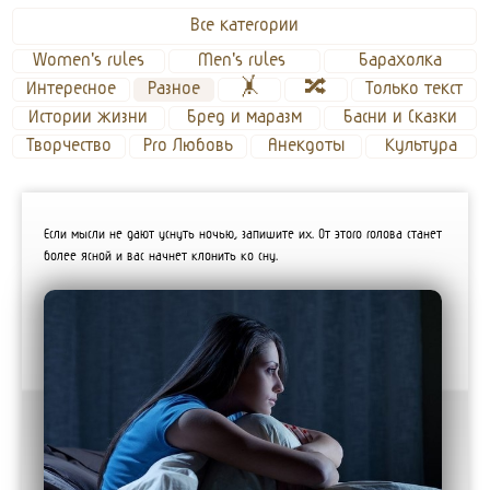
Все категории
Women's rules
Men's rules 
Барахолка
Интересное
Разное
🤸
🔀
Только текст
Истории жизни
Бред и маразм
Басни и Сказки
Творчество
Pro Любовь
Анекдоты
Культура
Если мысли не дают уснуть ночью, запишите их. От этого голова станет
более ясной и вас начнет клонить ко сну.