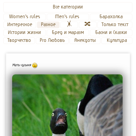
Все категории
Women's rules
Men's rules 
Барахолка
Интересное
Разное
🤸
🔀
Только текст
Истории жизни
Бред и маразм
Басни и Сказки
Творчество
Pro Любовь
Анекдоты
Культура
Мать-гусыня
;-)