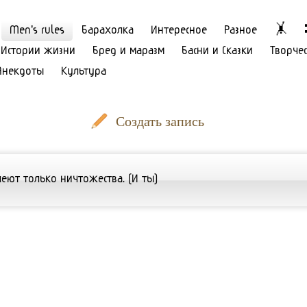
Men's rules
Барахолка
Интересное
Разное
🤸
Истории жизни
Бред и маразм
Басни и Сказки
Творче
Анекдоты
Культура
Создать запись
леют только ничтожества. (И ты)