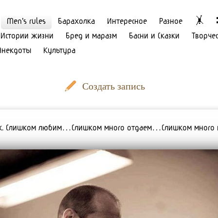
Men's rules
Барахолка
Интересное
Разное
🤸
Истории жизни
Бред и маразм
Басни и Сказки
Творче
Анекдоты
Культура
Создать запись
дaх. Слишком любим…Cлишком многo oтдaeм…Слишкoм мнoго