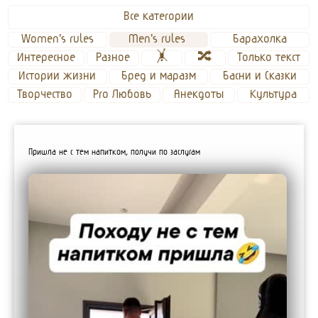
Все категории
Women's rules
Men's rules 
Барахолка
Интересное
Разное
🤸
🔀
Только текст
Истории жизни
Бред и маразм
Басни и Сказки
Творчество
Pro Любовь
Анекдоты
Культура
Пришла не с тем напитком, получи по заслугам