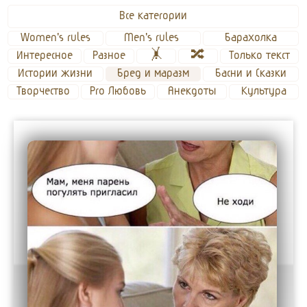
Все категории
Women's rules
Men's rules 
Барахолка
Интересное
Разное
🤸
🔀
Только текст
Истории жизни
Бред и маразм
Басни и Сказки
Творчество
Pro Любовь
Анекдоты
Культура