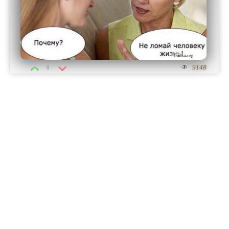
9148
0