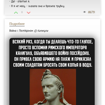
- Да! - ответил я.
- А я не могу, - сказала она и бросила трубку.
8679
0
Подробнее
Война с Посейдоном
© Калигула