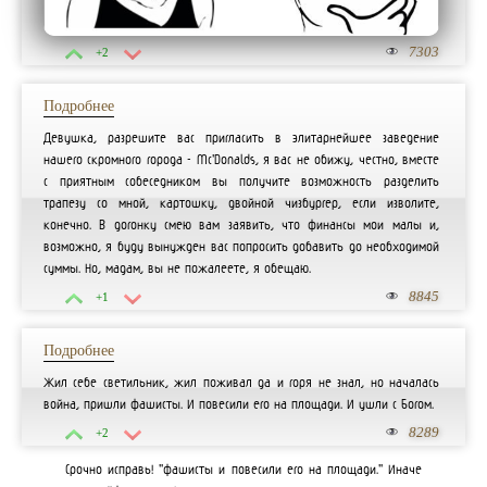
7303
+2
Подробнее
Девушка, разрешите вас пригласить в элитарнейшее заведение
нашего скромного города - Mc'Donalds, я вас не обижу, честно, вместе
с приятным собеседником вы получите возможность разделить
трапезу со мной, картошку, двойной чизбургер, если изволите,
конечно. В догонку смею вам заявить, что финансы мои малы и,
возможно, я буду вынужден вас попросить добавить до необходимой
суммы. Но, мадам, вы не пожалеете, я обещаю.
8845
+1
Подробнее
Жил себе светильник, жил поживал да и горя не знал, но началась
война, пришли фашисты. И повесили его на площади. И ушли с Богом.
8289
+2
Срочно исправь! "фашисты и повесили его на площади." Иначе