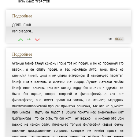
весь кайф теряется!
Подробнее
ДЕСЯТЬ БУКВ
Кэп озверел...
8666
+4
Подробнее
Бедный Сизиф тянул камень (пока тот не падал, и он не поднимал его
вверх), а он опять падал, и так менялась лето, зима, пока не
кончился лимит, цикл и не упали астероиды. И наконец-то перестал
Сизиф тягать камень, и исчезло все вокруг. Лучше все-таки чтобы
Сизиф тягал камень, чем все вокруг вдруг бы исчезло - думаю так
было бы лучше, вопрос спорный и философский, а как все
философское, оно имеет право на жизнь, но мешает, затрудняя
психофизиологический процесс принятия решения, так что не думайте
про Сизифа - пусть он будет в Вашей памяти как знаменитый кот
Шрёдингера - то он есть, то его нет - не важно - и именно это Вам
важно на самом деле, почему-то только философия ставит очень
важные дискуссионные вопросы, которые не имеют права на
понятное рассуждение и ставит черту за любым более менее