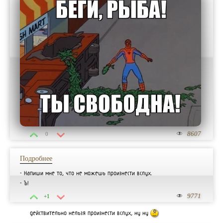
8607
0
Подробнее
- Напиши мне то, что не можешь произнести вслух.
- Ъ!
9771
+1
O:)
действительно нельзя произнести вслух, ну ну