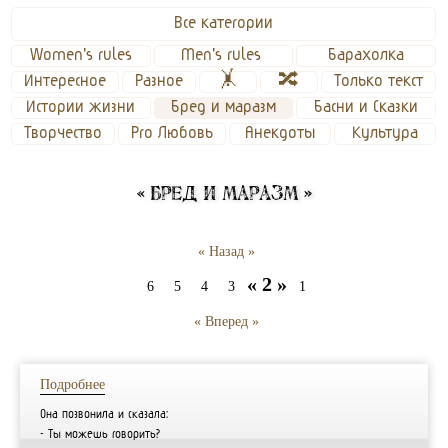
Все категории
Women's rules
Men's rules 
Барахолка
Интересное
Разное
🤸
🔀
Только текст
Истории жизни
Бред и маразм
Басни и Сказки
Творчество
Pro Любовь
Анекдоты
Культура
« Бред и маразм »
« Назад »
« 2 »
6
5
4
3
1
« Вперед »
Подробнее
Она позвонила и сказала:
- Ты можешь говорить?