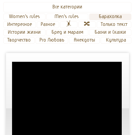
Все категории
Women's rules
Men's rules 
Барахолка
Интересное
Разное
🤸
🔀
Только текст
Истории жизни
Бред и маразм
Басни и Сказки
Творчество
Pro Любовь
Анекдоты
Культура