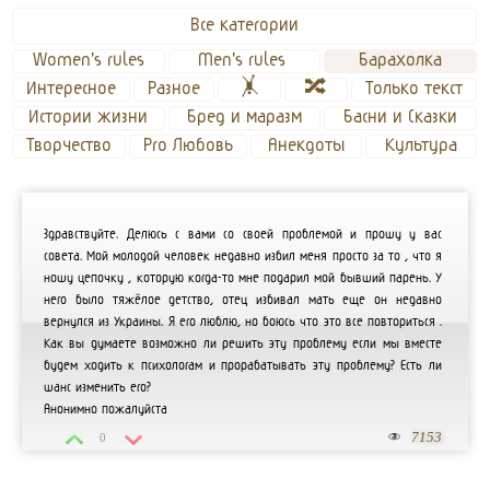
Все категории
Women's rules
Men's rules 
Барахолка
Интересное
Разное
🤸
🔀
Только текст
Истории жизни
Бред и маразм
Басни и Сказки
Творчество
Pro Любовь
Анекдоты
Культура
Здравствуйте. Делюсь с вами со своей проблемой и прошу у вас
совета. Мой молодой человек недавно избил меня просто за то , что я
ношу цепочку , которую когда-то мне подарил мой бывший парень. У
него было тяжёлое детство, отец избивал мать еще он недавно
вернулся из Украины. Я его люблю, но боюсь что это все повториться .
Как вы думаете возможно ли решить эту проблему если мы вместе
будем ходить к психологам и прорабатывать эту проблему? Есть ли
шанс изменить его?
Анонимно пожалуйста
7153
0