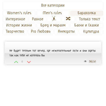
Все категории
Women's rules
Men's rules 
Барахолка
Интересное
Разное
🤸
🔀
Только текст
Истории жизни
Бред и маразм
Басни и Сказки
Творчество
Pro Любовь
Анекдоты
Культура
Не будет теплым тот вечер, где нежелательные гости и они одеты
так как тебе не хотелось бы
9614
0