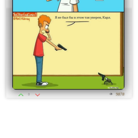
9878
0