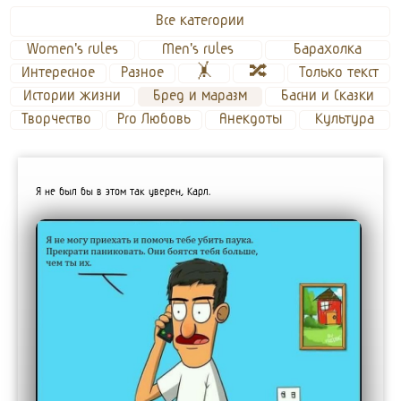
Все категории
Women's rules
Men's rules 
Барахолка
Интересное
Разное
🤸
🔀
Только текст
Истории жизни
Бред и маразм
Басни и Сказки
Творчество
Pro Любовь
Анекдоты
Культура
Я не был бы в этом так уверен, Карл.