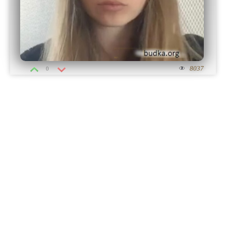
8037
0