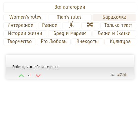
Все категории
Women's rules
Men's rules 
Барахолка
Интересное
Разное
🤸
🔀
Только текст
Истории жизни
Бред и маразм
Басни и Сказки
Творчество
Pro Любовь
Анекдоты
Культура
Выбери, что тебе интересно!
4718
-1